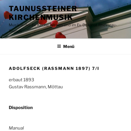
Zum
TAUNUSSTEINER
Inhalt
KIRCHENMUSIK
springen
Musik in der Ev. Kirche Wehen und im Ev. Dekanat Rheingau-
Taunus
Menü
ADOLFSECK (RASSMANN 1897) 7/I
erbaut 1893
Gustav Rassmann, Möttau
Disposition
Manual