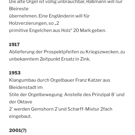
Die alte Orgel ist völlig unbrauchbar, Raßmann will nur
Bleireste
übernehmen. Eine Engländerin will für
Holzverzierungen, so „2
primitive Engelchen aus Holz“ 20 Mark geben.
1917
Ablieferung der Prospektpfeifen zu Kriegszwecken, zu
unbekanntem Zeitpunkt Ersatz in Zink.
1953
Klangumbau durch Orgelbauer Franz Katzer aus
Bleidenstadt im
Stile der Orgelbewegung. Anstelle des Prinzipal 8´ und
der Oktave
2` werden Gemshorn 2´und Scharff-Mixtur 2fach
eingebaut.
2001(?)