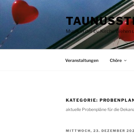
Zum
Inhalt
TAUNUSST
springen
Musik in der Ev. Kirche Wehen
Veranstaltungen
Chöre
KATEGORIE:
PROBENPLA
aktuelle Probenpläne für die Deka
VERÖFFENTLICHT
MITTWOCH, 23. DEZEMBER 20