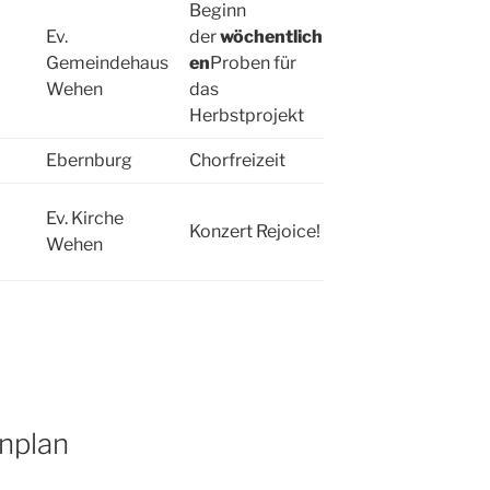
Beginn
Ev.
der
wöchentlich
Gemeindehaus
en
Proben für
Wehen
das
Herbstprojekt
Ebernburg
Chorfreizeit
Ev. Kirche
Konzert Rejoice!
Wehen
enplan