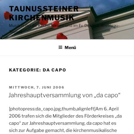
Zum
TAUNUSSTEINER
Inhalt
KIRCHENMUSIK
springen
Musik in der Ev. Kirche Wehen und im Ev. Dekanat Rheingau-
Taunus
Menü
KATEGORIE:
DA CAPO
VERÖFFENTLICHT
MITTWOCH, 7. JUNI 2006
AM
Jahreshauptversammlung von „da capo“
[photopress:da_capo.jpg,thumb,alignleft]Am 6. April
2006 trafen sich die Mitglieder des Förderkreises „da
capo“ zur Jahreshauptversammlung.
da capo
hat es
sich zur Aufgabe gemacht, die kirchenmusikalische