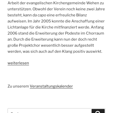
Arbeit der evangelischen Kirchengemeinde Wehen zu
unterstützen. Obwohl der Verein noch keine zwei Jahre
besteht, kann
da capo
eine erfreuliche Bilanz
aufweisen. Im Jahr 2005 konnte die Anschaffung einer
Lichtanlage für die Kirche mitfinanziert werde. Anfang
2006 stand die Erweiterung der Podeste im Chorraum
an. Durch die Erweiterung kann nun der doch recht
große Projektchor wesentlich besser aufgestellt
werden, was sich auch auf den Klang positiv auswirkt.
„Jahreshauptversammlung
weiterlesen
von
„da
capo““
Zu unserem
Veranstaltungskalender
Suchen
Suche