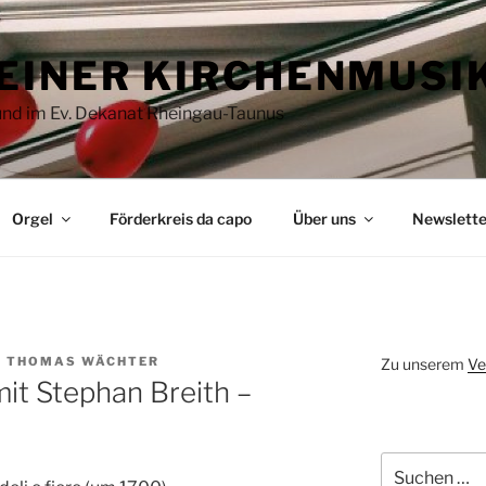
EINER KIRCHENMUSI
 und im Ev. Dekanat Rheingau-Taunus
Orgel
Förderkreis da capo
Über uns
Newslette
N
THOMAS WÄCHTER
Zu unserem
Ve
it Stephan Breith –
Suchen