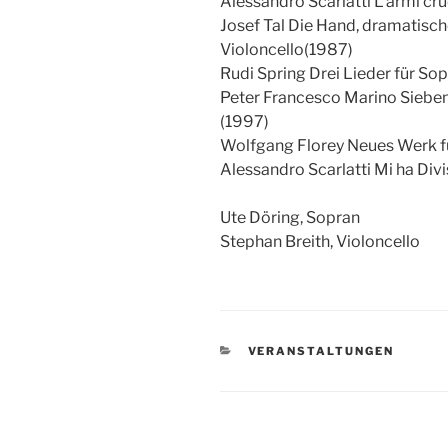
Alessandro Scarlatti L’armi cru
Josef Tal Die Hand, dramatisc
Violoncello(1987)
Rudi Spring Drei Lieder für So
Peter Francesco Marino Sieben
(1997)
Wolfgang Florey Neues Werk f
Alessandro Scarlatti Mi ha Divi
Ute Döring, Sopran
Stephan Breith, Violoncello
KATEGORIEN
VERANSTALTUNGEN