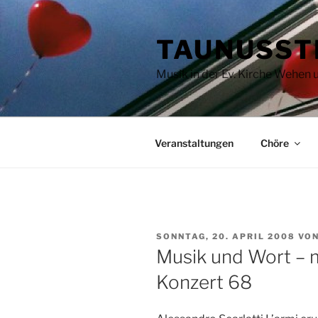
Zum
Inhalt
TAUNUSST
springen
Musik in der Ev. Kirche Wehen
Veranstaltungen
Chöre
VERÖFFENTLICHT
SONNTAG, 20. APRIL 2008
VO
AM
Musik und Wort – m
Konzert 68