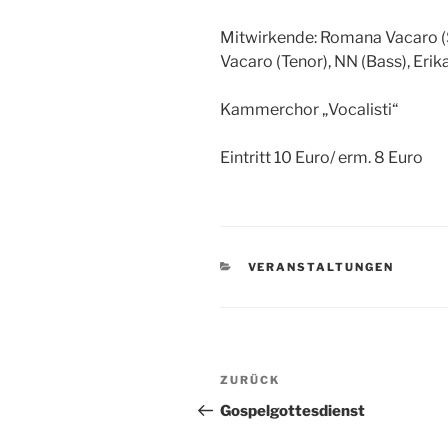
Mitwirkende: Romana Vacaro (S
Vacaro (Tenor), NN (Bass), Eri
Kammerchor „Vocalisti“
Eintritt 10 Euro/ erm. 8 Euro
KATEGORIEN
VERANSTALTUNGEN
Beitragsnavigation
Vorheriger
ZURÜCK
Beitrag
Gospelgottesdienst