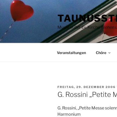
Zum
Inhalt
TAUNUSST
springen
Musik in der Ev. Kirche Wehen
Veranstaltungen
Chöre
VERÖFFENTLICHT
FREITAG, 29. DEZEMBER 2006
AM
G. Rossini „Petite 
G. Rossini, „Petite Messe solenn
Harmonium