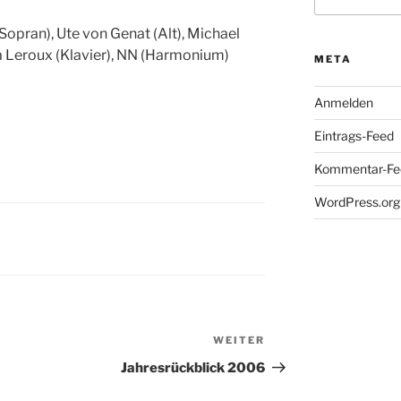
nach:
opran), Ute von Genat (Alt), Michael
ka Leroux (Klavier), NN (Harmonium)
META
Anmelden
Eintrags-Feed
Kommentar-Fe
WordPress.org
WEITER
Nächster
Beitrag
Jahresrückblick 2006