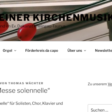
EINER KIRCHENMUSI
 und im Ev. Dekanat Rheingau-Taunus
Orgel
Förderkreis da capo
Über uns
Newslette
VON
THOMAS WÄCHTER
Zu unserem
Ve
Messe solennelle“
elle“ für Solisten, Chor, Klavier und
Suchen