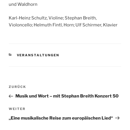
und Waldhorn
Karl-Heinz Schultz, Violine; Stephan Breith,
Violoncello; Helmuth Fintl, Horn; Ulf Schirmer, Klavier
KATEGORIEN
VERANSTALTUNGEN
Beitragsnavigation
Vorheriger
ZURÜCK
Beitrag
Musik und Wort – mit Stephan Breith Konzert 50
Nächster
WEITER
Beitrag
„Eine musikalische Reise zum europäischen Lied“