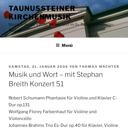
Zum
TAUNUSSTEINER
Inhalt
KIRCHENMUSIK
springen
Musik in der Ev. Kirche Wehen und im Ev. Dekanat Rheingau-
Taunus
Menü
VERÖFFENTLICHT
SAMSTAG, 21. JANUAR 2006
VON
THOMAS WÄCHTER
AM
Musik und Wort – mit Stephan
Breith Konzert 51
Robert Schumann Phantasie für Violine und Klavier C-
Dur op.131
Wolfgang Florey Farbenhaut für Violine und
Violoncello
Johannes Brahms Trio Es-Dur op.40 für Klavier, Violine