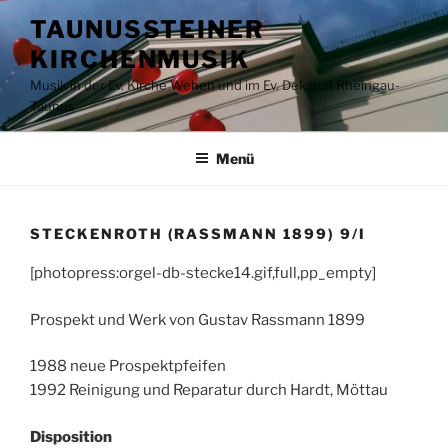
Zum
TAUNUSSTEINER
Inhalt
KIRCHENMUSIK
springen
Musik in der Ev. Kirche Wehen und im Ev. Dekanat Rheingau-
Taunus
Menü
STECKENROTH (RASSMANN 1899) 9/I
[photopress:orgel-db-stecke14.gif,full,pp_empty]
Prospekt und Werk von Gustav Rassmann 1899
1988 neue Prospektpfeifen
1992 Reinigung und Reparatur durch Hardt, Möttau
Disposition