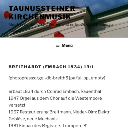
Zum
TAUNUSSTEINER
Inhalt
KIRCHENMUSIK
springen
Musik in der Ev. Kirche Wehen und im Ev. Dekanat Rheingau-
Taunus
Menü
BREITHARDT (EMBACH 1834) 13/I
[photopress:orgel-db-breith5.jpg,full,pp_empty]
erbaut 1834 durch Conrad Embach, Rauenthal
1947 Orgel aus dem Chor auf die Westempore
versetzt
1967 Restaurierung Breitmann, Nieder-Olm: Elektr.
Gebläse, neue Mechanik
1981 Einbau des Registers Trompete 8′